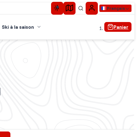
Français
Ski à la saison
Panier
u