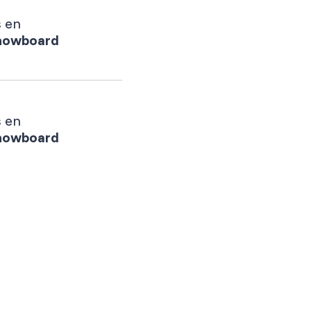
s en
snowboard
s en
snowboard