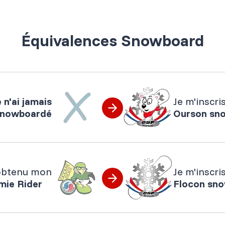
Équivalences Snowboard
e n'ai jamais
Je m'inscri
nowboardé
Ourson sn
 obtenu mon
Je m'inscri
ie Rider
Flocon sn