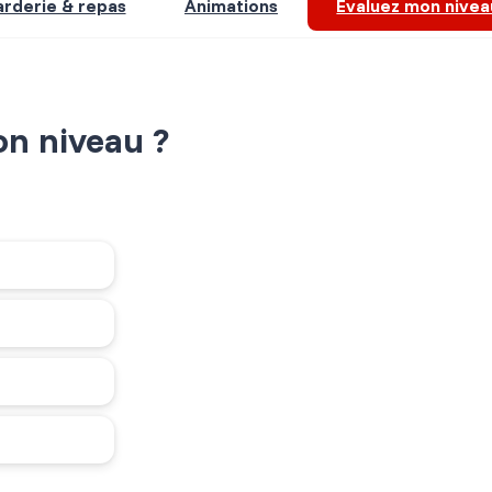
rderie & repas
Animations
Evaluez mon nivea
on niveau ?