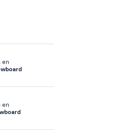
s en
owboard
s en
owboard