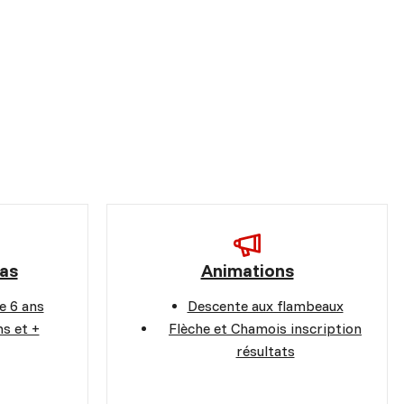
pas
Animations
e 6 ans
Descente aux flambeaux
s et +
Flèche et Chamois inscription
résultats