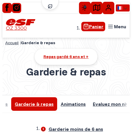
Panier
Menu
OZ 3300
Accueil
Garderie & repas
Tout-petits
Repas gardé 6 ans et +
Enfants
Ados
Garderie & repas
Adultes
Cours privés
Expériences plus
ques
Garderie & repas
Animations
Evaluez mon nive
Ski à la saison
Garderie moins de 6 ans